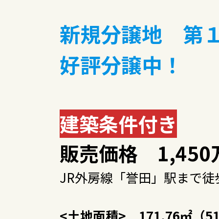
新規分譲地 第
好評分譲中！
建築条件付き
販売価格
1,45
JR外房線「誉田」駅まで徒
<土地面積> 171.76㎡（51