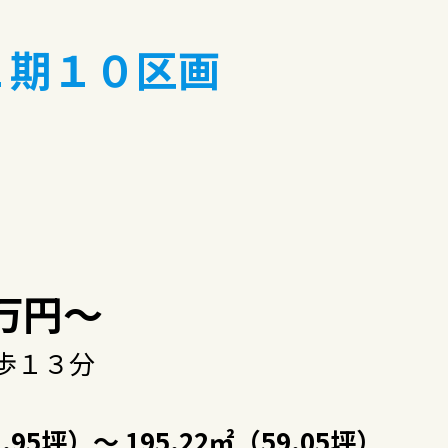
１期１０区画
0万円～
歩１３分
.95坪）～ 195.22㎡（59.05坪）