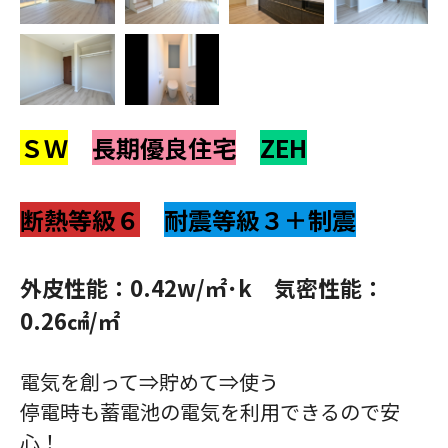
ＳＷ
長期優良住宅
ZEH
断熱等級６
耐震等級３＋制震
外皮性能：0.42w/㎡･k 気密性能：
0.26㎠/㎡
電気を創って⇒貯めて⇒使う
停電時も蓄電池の電気を利用できるので安
心！